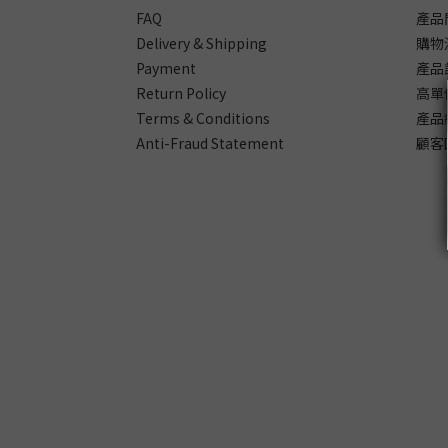
FAQ
產品
Delivery & Shipping
購物
Payment
產品
Return Policy
高單
Terms & Conditions
產品
Anti-Fraud Statement
顧客