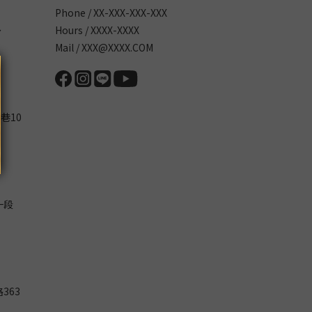
Phone / XX-XXX-XXX-XXX
～
Hours / XXXX-XXXX
Mail / XXX@XXXX.COM
巷10
一段
363