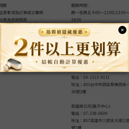
問題
服務時間：
注意事項及訂單成立聲明
周一至周五 9:00～12:00/13:00
註冊及保固條款
18:00
價商品延長保固計算
非上班時段、例假日、國定假日
維修表單
不提供客服服務，敬請見諒！
回饋表單
台北總公司(維修處)：
235新北市中和區中山路二段366
號8樓
台中分公司(展示中心)
電話：04-2323-9131
地址：403台中市西區華美西街
36號2樓
高雄總公司(展示中心)
電話：07-238-0609
地址：807高雄市三民區大順三路
號1樓