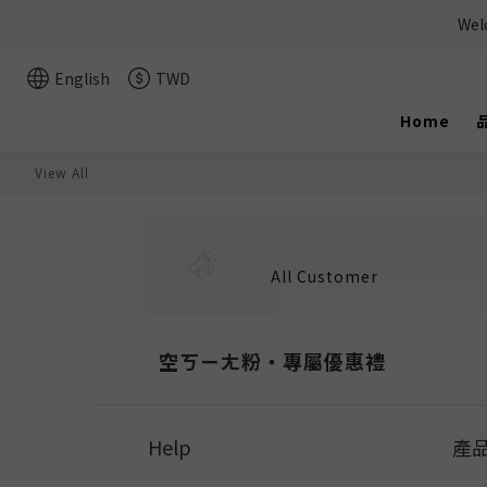
We
English
TWD
Home
View All
All Customer
空ㄎㄧㄤ粉‧專屬優惠禮
Help
產