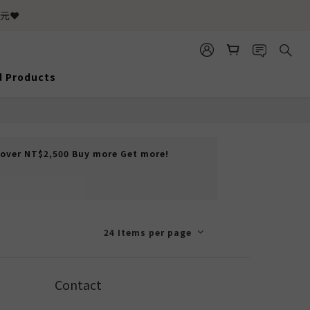
元❤️
d Products
over NT$2,500 Buy more Get more!
24 Items per page
Contact