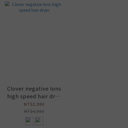
Clover negative Ions
high speed hair drye
r
NT$2,980
NT$4,980