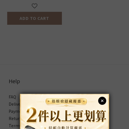
ADD TO CART
Help
FAQ
Delivery & Shipping
Payment
Return Policy
Terms & Conditions