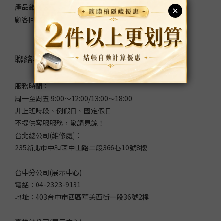
產品維修表單
顧客回饋表單
聯絡我們
服務時間：
周一至周五 9:00～12:00/13:00～18:00
非上班時段、例假日、國定假日
不提供客服服務，敬請見諒！
台北總公司(維修處)：
235新北市中和區中山路二段366巷10號8樓
台中分公司(展示中心)
電話：04-2323-9131
地址：403台中市西區華美西街一段36號2樓