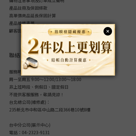
購物注意事項及訂單成立聲明
產品註冊及保固條款
高單價商品延長保固計算
產品維修表單
顧客回饋表單
聯絡我們
服務時間：
周一至周五 9:00～12:00/13:00～18:00
非上班時段、例假日、國定假日
不提供客服服務，敬請見諒！
台北總公司(維修處)：
235新北市中和區中山路二段366巷10號8樓
台中分公司(展示中心)
電話：04-2323-9131