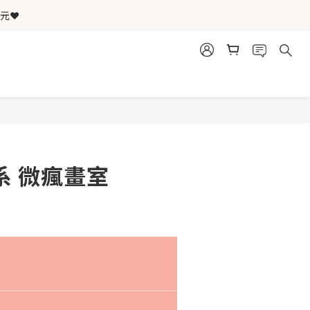
元❤️
品
癒系 微瘋畫室