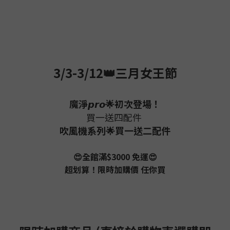
3/3-3/12👑三月女王節
魔淨𝙥𝙧𝙤🌟初次登場！
買一送四配件
吹風機系列🌟買一送二配件
😍全館滿$3000 免運😍
超划算！限時加購價 任你買