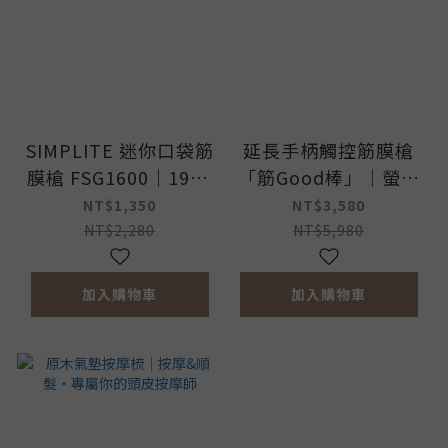
SIMPLITE 迷你口袋筋
延長手柄觸控筋膜槍
膜槍 FSG1600｜195g
「筋Good棒」｜螢幕
極輕量可隨身登機，獨
智能提示、五種律動情
NT$1,350
NT$3,580
創頭皮放鬆與臉部舒緩
境、延長手柄 · 你的
NT$2,280
NT$5,980
模式 (加入購物車 / 結
居家放鬆教練
帳享專屬優惠)
加入購物車
加入購物車