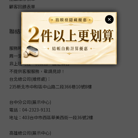
顧客回饋表單
聯絡我們
服務時間：
周一至周五 9:00～12:00/13:00～18:00
非上班時段、例假日、國定假日
不提供客服服務，敬請見諒！
台北總公司(維修處)：
235新北市中和區中山路二段366巷10號8樓
台中分公司(展示中心)
電話：04-2323-9131
地址：403台中市西區華美西街一段36號2樓
高雄總公司(展示中心)