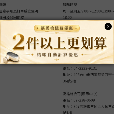
問題
服務時間：
注意事項及訂單成立聲明
周一至周五 9:00～12:00/13:00
註冊及保固條款
18:00
價商品延長保固計算
非上班時段、例假日、國定假日
維修表單
不提供客服服務，敬請見諒！
回饋表單
台北總公司(維修處)：
235新北市中和區中山路二段366
號8樓
台中分公司(展示中心)
電話：04-2323-9131
地址：403台中市西區華美西街
36號2樓
高雄總公司(展示中心)
電話：07-238-0609
地址：807高雄市三民區大順三路
號1樓