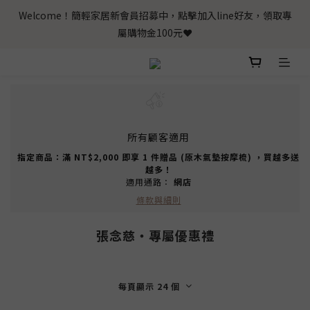
Welcome！簡輕家居新會員招募中，點擊加入line好友，領取專
屬購物金100元❤️
所有顧客適用
指定商品：滿 NT$2,000 即享 1 件贈品 (原木氣墊按摩梳) ，買越多送
越多！
適用通路：
網店
條款與細則
張念慈‧專屬優惠禮
每頁顯示 24 個