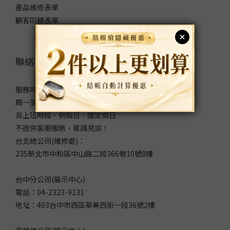
產品維修表單
顧客回饋表單
聯絡我們
服務時間：
周一至周五 9:00～12:00/13:00～18:00
非上班時段、例假日、國定假日
不提供客服服務，敬請見諒！
台北總公司(維修處)：
235新北市中和區中山路二段366巷10號8樓
台中分公司(展示中心)
電話：04-2323-9131
地址：403台中市西區華美西街一段36號2樓