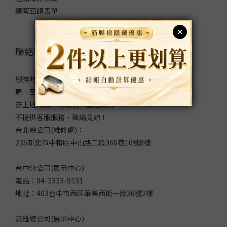
顧客回饋表單
聯絡我們
服務時間：
周一至周五 9:00～12:00/13:00～18:00
非上班時段、例假日、國定假日
不提供客服服務，敬請見諒！
台北總公司(維修處)：
235新北市中和區中山路二段366巷10號8樓
台中分公司(展示中心)
電話：04-2323-9131
地址：403台中市西區華美西街一段36號2樓
高雄總公司(展示中心)