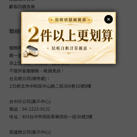
顧客回饋表單
聯絡我們
服務時間：
周一至周五 9:00～12:00/13:00～18:00
非上班時段、例假日、國定假日
不提供客服服務，敬請見諒！
台北總公司(維修處)：
235新北市中和區中山路二段366巷10號8樓
台中分公司(展示中心)
電話：04-2323-9131
地址：403台中市西區華美西街一段36號2樓
高雄總公司(展示中心)