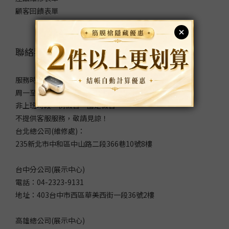
顧客回饋表單
聯絡我們
服務時間：
周一至周五 9:00～12:00/13:00～18:00
非上班時段、例假日、國定假日
不提供客服服務，敬請見諒！
台北總公司(維修處)：
235新北市中和區中山路二段366巷10號8樓
台中分公司(展示中心)
電話：04-2323-9131
地址：403台中市西區華美西街一段36號2樓
高雄總公司(展示中心)