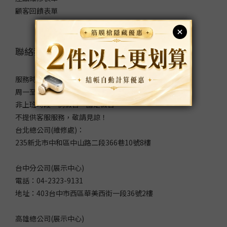
顧客回饋表單
聯絡我們
服務時間：
周一至周五 9:00～12:00/13:00～18:00
非上班時段、例假日、國定假日
不提供客服服務，敬請見諒！
台北總公司(維修處)：
235新北市中和區中山路二段366巷10號8樓
台中分公司(展示中心)
電話：04-2323-9131
地址：403台中市西區華美西街一段36號2樓
高雄總公司(展示中心)