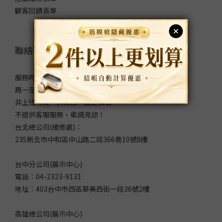
顧客回饋表單
聯絡我們
服務時間：
周一至周五 9:00～12:00/13:00～18:00
非上班時段、例假日、國定假日
不提供客服服務，敬請見諒！
台北總公司(維修處)：
235新北市中和區中山路二段366巷10號8樓
台中分公司(展示中心)
電話：04-2323-9131
地址：403台中市西區華美西街一段36號2樓
高雄總公司(展示中心)