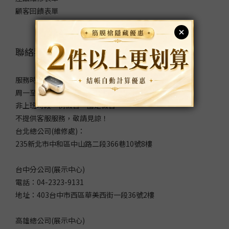
顧客回饋表單
聯絡我們
服務時間：
周一至周五 9:00～12:00/13:00～18:00
非上班時段、例假日、國定假日
不提供客服服務，敬請見諒！
台北總公司(維修處)：
235新北市中和區中山路二段366巷10號8樓
台中分公司(展示中心)
電話：04-2323-9131
地址：403台中市西區華美西街一段36號2樓
高雄總公司(展示中心)