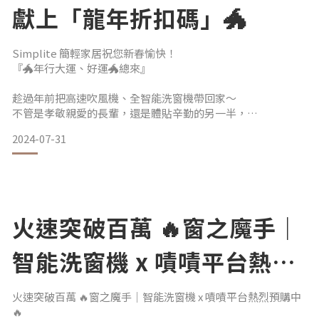
3 倍大風量 縮短一半乾髮時間 .ᐟ
獻上「龍年折扣碼」🐲
400克 輕巧機身 旅遊也方便 .ᐟ
𓂃𓂃𓂃𓂃𓂃𓂃𓂃𓂃𓂃𓂃𓂃
Simplite 簡輕家居祝您新春愉快！
〖 #光南實體展示店家 〗
『🐲年行大運、好運🐲總來』
從北到南總共 六家 實體展示點
歡迎大家趁著寒假
趁過年前把高速吹風機、全智能洗窗機帶回家～
不管是孝敬親愛的長輩，還是體貼辛勤的另一半，
又或者您是需要保持店面形象、想在春節衝一波銷售業績的店
2024-07-31
面老闆！
即日起輸入折扣碼「龍厚禮100」官網下單現折 NT$100，
使用期限直至 2024/02/29 為止。
火速突破百萬 🔥窗之魔手｜
智能洗窗機 x 嘖嘖平台熱烈
預購中🔥
火速突破百萬 🔥窗之魔手｜智能洗窗機 x 嘖嘖平台熱烈預購中
🔥