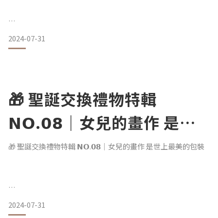
☇ 聖誕交換禮物 環保包裝大募集
材料非常簡單 如下
很高興能邀請 甫獲 2023 金點設計獎標章的
材料：蜂巢紙、棉線、塑膠餐盒
2024-07-31
Deepecology 產房 — 廢料美學工作室
工具：熱風槍或烤箱、油性筆、剪刀
參與本次＼聖誕交換禮物 環保包裝大募集／
但包裝起來簡約又有質感
✦✦
品牌以永續、再生、平衡為核心
🎁 聖誕交換禮物特輯
如同一座產房 利用美學設計
〉完整製作步驟
以廢棄物再造產出新生命♻️
𝗡𝗢.𝟬𝟴｜女兒的畫作 是世
「 讓每一天誕生的產品
上最美的包裝
成為世界裡美好的禮物 」
🎁 聖誕交換禮物特輯 𝗡𝗢.𝟬𝟴｜女兒的畫作 是世上最美的包裝
剛好著手於社頭紗屎* 再生計畫
便透過紗屎鮮豔色彩
很開心能邀請到 春豬工作室 參與活動
賦予禮物繽紛歡樂的感覺🎁
2024-07-31
主理人依倫 曾在幼稚園教畫畫
每當看到小朋友自由靈魂下的繪畫