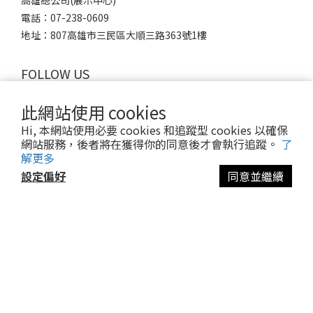
高雄總公司(展示中心)
電話：07-238-0609
地址：807高雄市三民區大順三路363號1樓
FOLLOW US
此網站使用 cookies
簡輕家居股份有限公司
Hi, 本網站使用必要 cookies 和追蹤型 cookies 以確保
統編：61828306
網站服務，後者將在獲得你的同意後才會執行追蹤。
了
免付費電話：0800-537-538
解更多
異業合作信箱：info@simplite.com.tw
設定偏好
同意並繼續
官方客服 LINE：@simplite