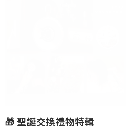
✿
『 冬天洗澡好累呦～還要吹頭⋯⋯ 』
這應該是所有人的困擾吧⋯吹頭髮真的好累⋯
Simplite 質感高速吹風機
搭載 11 萬轉馬達
比一般吹風機 3 倍大風量
平均吹乾頭髮只需 3 分鐘（懶人舉手
✿
限時快閃
🎁 聖誕交換禮物特輯