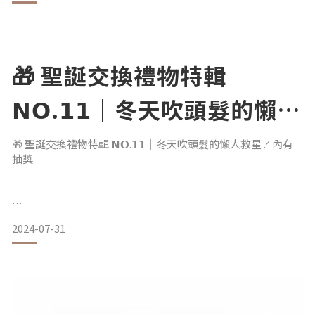
邀請大家一同響應環保、永續過節
只要在期間內購買Simplite 高速吹風機
並上傳創意包裝即可抽現金$5,000！
🎁 聖誕交換禮物特輯
.。.。.。.。.。.。.。.。.。.。.。
𝗡𝗢.𝟭𝟭｜冬天吹頭髮的懶人
დ 完全改變我的吹髮體驗 დ
救星 .ᐟ 內有抽獎
Simplite 高速吹風機
🎁 聖誕交換禮物特輯 𝗡𝗢.𝟭𝟭｜冬天吹頭髮的懶人救星 .ᐟ 內有
不僅消除毛躁 讓頭髮絲滑柔亮
抽獎
最棒的部分是能迅速吹乾我的頭髮
8種冷風模式 就像在家擁有自己的髮型師
快速吹乾或是上造
✿
2024-07-31
很開心邀請到仙氣四溢的 chaoyu hu 朝昱
是擅長插畫類型的刺青師 也是平面模特
長得漂亮又才華洋溢的日系水水
用插畫來詮釋日常所需的質感高速吹風機
與大家分享生活中滿滿的儀式感