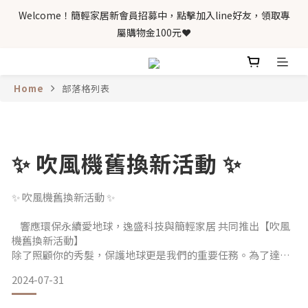
Welcome！簡輕家居新會員招募中，點擊加入line好友，領取專
屬購物金100元❤️
Home
部落格列表
✨ 吹風機舊換新活動 ✨
✨ 吹風機舊換新活動 ✨
響應環保永續愛地球，逸盛科技與簡輕家居 共同推出【吹風
機舊換新活動】
除了照顧你的秀髮，保護地球更是我們的重要任務。為了達到
永續環保再利用，從 2012 年開始逸盛科技就著手對地球環境多
2024-07-31
做貢獻，你也可以成為推動環保永續回收的一分子，現在就加
入將您不要的舊吹風機交給我們回收再利用，不限品牌、機