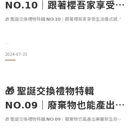
𝗡𝗢.𝟭𝟬｜跟著櫻吾家享受生
活儀式感 .ᐟ
🎁 聖誕交換禮物特輯 𝗡𝗢.𝟭𝟬｜跟著櫻吾家享受生活儀式感 .ᐟ
內建 夫妻＋女孩＋二貓
2024-07-31
一起過著北歐風幸福生活的櫻吾家
推薦適合喜歡質感、簡約的居友們
☇ Simplite 高速吹風機
🎁 聖誕交換禮物特輯
竟然比家裡原先兩台更好用 .ᐟ
連年僅 3 歲 8 個月的女孩
𝗡𝗢.𝟬𝟵｜廢棄物也能產出美
都可以單手輕鬆握、自己吹頭髮
指定要用這台吹風機呢
麗新生命✨
🎁 聖誕交換禮物特輯 𝗡𝗢.𝟬𝟵｜廢棄物也能產出美麗新生命✨