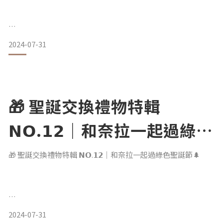
2024-07-31
▌ 給我 3 分鐘 x 還你潔淨窗戶 ▌
㊙早鳥限時 62 折‧現省 4,500
安全守護｜4大安全防護 牢牢吸附揪安心
貼窗清潔｜ 角落乾淨無瑕
🎁 聖誕交換禮物特輯
智能偵測｜AI 最佳路線判定 清潔效率 Up
多重清潔｜N模式｜Z 模式｜ N+Z模式
𝗡𝗢.𝟭𝟮｜和奈拉一起過綠色
完美貼合｜台灣 99 % 以上家庭需求
各種環境｜乾擦 & 濕擦 + 內窗 & 外窗
聖誕節🌲
➤ https://r.zecz.ec/wudj
🎁 聖誕交換禮物特輯 𝗡𝗢.𝟭𝟮｜和奈拉一起過綠色聖誕節🌲
㊙限量贈
萬能
能想像在節慶時有多少包裝紙被浪費嗎 ？
2024-07-31
在台灣生活超過十年的西班牙女生奈拉