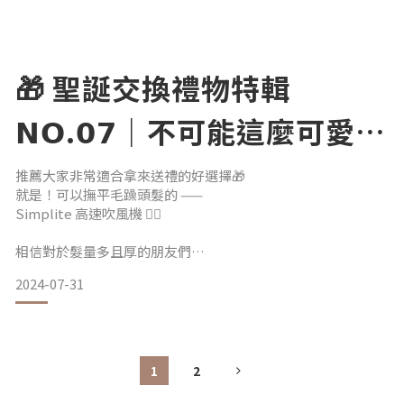
期許廢棄材料也可以妝點我們的生活
都會打從心裡的欣賞
提供大家聖誕禮物包裝的
🎁 聖誕交換禮物特輯
畢竟現實世界已經夠多框架了
只有在畫作裡才能無拘無束的
𝗡𝗢.𝟬𝟳｜不可能這麼可愛
曾經想像著如果把這些孩子的作品
欸！文具不受控🖍️
拿來當作包裝紙，一定帥爆了！
推薦大家非常適合拿來送禮的好選擇🎁
就是！可以撫平毛躁頭髮的 ——
Simplite 高速吹風機 💁‍♀️
沒想到過了整整近20年的時間
在＼聖誕交換禮物 環保包裝大募集／
相信對於髮量多且厚的朋友們
是女兒的畫作圓了當年的夢想呀
吹頭髮常常會變成手臂的肌耐力訓練（？
2024-07-31
〉請大家一定看完整文章，很感動！
https://simplite.pse.i
它除了擁有 𝟯 倍大風量之外
還有市面最高規格 𝟮 億負離子🙌🏻
1
2
可以邊吹頭髮 邊護髮
吹完還可以擁有水潤亮澤的天使光👼🏻