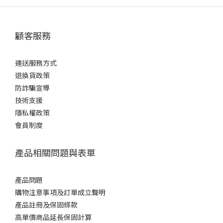
相信一定可以成為女孩們的手臂救星！
顧客服務
以布將禮物包裹、用麻繩固定之後
再以紙膠帶裝飾包裝！做成糖果外觀 🍬
運送服務方式
簡單完成少女心爆棚的禮物包裝💝
退換貨政策
防詐騙宣導
邀請大家一起來參與這次
技術支援
「環保包裝大募集」活動吧
隱私權政策
會員制度
產品相關問題與表單
產品問題
購物注意事項及訂單成立聲明
產品註冊及保固條款
高單價商品延長保固計算