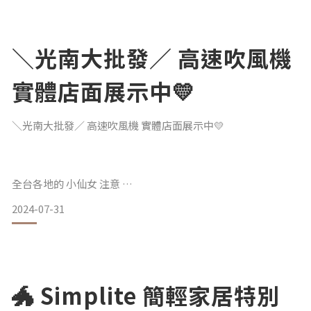
型、數量，一起努力降低環境負擔，只要還能使用都歡迎大家
至全台據點門市或郵寄至指定地點， 逸盛會收集整理後，捐贈
至全台有需要的社福機構、偏遠地區學校等，不僅友善地球環
境、幫
＼光南大批發／ 高速吹風機
實體店面展示中💛
＼光南大批發／ 高速吹風機 實體店面展示中💛
全台各地的 小仙女 注意
＼光南 這不是來了嗎／
2024-07-31
不讓妳受到傳統吹風機的高溫傷害
不讓妳光想到要吹頭髮手就先痠
讓頭髮保持每天都美美的
選對吹風機hen重要
𓂃𓂃𓂃𓂃𓂃𓂃𓂃𓂃𓂃𓂃𓂃
〖 #Simplite高速吹風機 〗
🐲 Simplite 簡輕家居特別
2 億負離子 秀髮水潤柔順的關鍵 .ᐟ