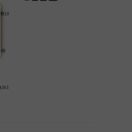
巷10
一段
363