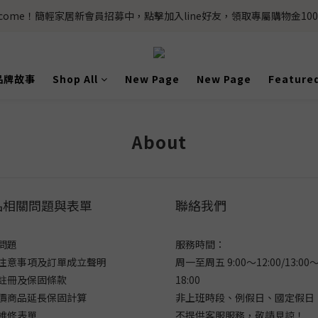
lcome！簡輕家居新會員招募中，點擊加入line好友，領取專屬購物金100
品牌故事
Shop All
New Page
New Page
Feature
About
品相關問題與表單
聯絡我們
問題
服務時間：
注意事項及訂單成立聲明
周一至周五 9:00～12:00/13:00
註冊及保固條款
18:00
價商品延長保固計算
非上班時段、例假日、國定假日
維修表單
不提供客服服務，敬請見諒！