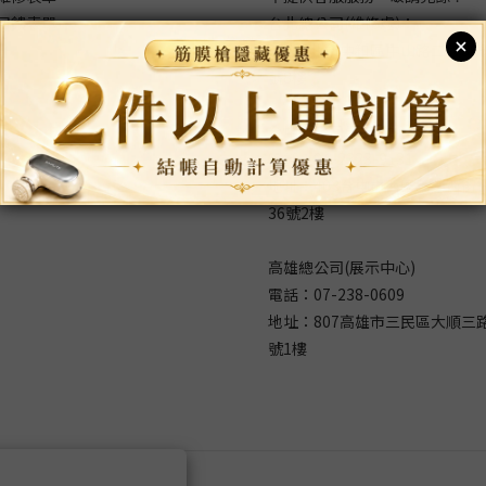
回饋表單
台北總公司(維修處)：
235新北市中和區中山路二段366
號8樓
台中分公司(展示中心)
電話：04-2323-9131
地址：403台中市西區華美西街
36號2樓
高雄總公司(展示中心)
電話：07-238-0609
地址：807高雄市三民區大順三路
號1樓