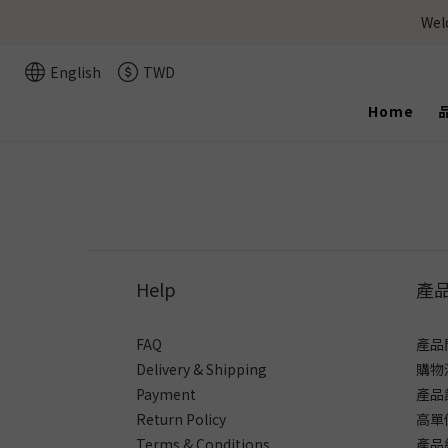
We
English
TWD
Home
Help
產
FAQ
產品
Delivery & Shipping
購物
Payment
產品
Return Policy
高單
Terms & Conditions
產品