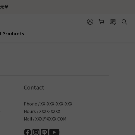
元❤️
d Products
Contact
Phone / XX-XXX-XXX-XXX
～
Hours / XXXX-XXXX
Mail / XXX@XXXX.COM