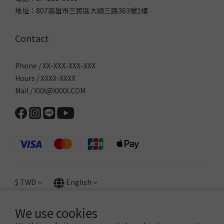
地址：807高雄市三民區大順三路363號1樓
Contact
Phone / XX-XXX-XXX-XXX
Hours / XXXX-XXXX
Mail / XXX@XXXX.COM
$
TWD
English
We use cookies