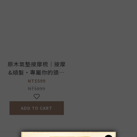
原木氣墊按摩梳｜按摩
&順髮‧專屬你的頭皮
按摩師
NT$599
NT$899
ADD TO CART