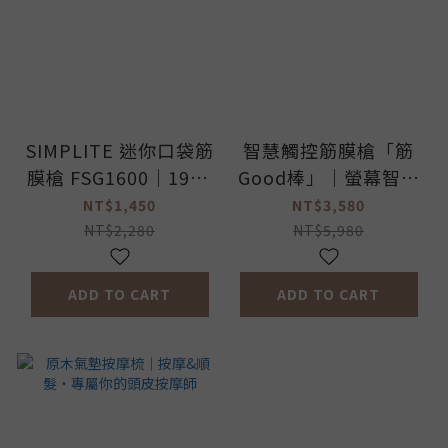
SIMPLITE 迷你口袋筋
智慧觸控筋膜槍「筋
膜槍 FSG1600｜195g
Good棒」｜螢幕智能
極輕量可隨身登機，獨
提示、五種律動情境、
NT$1,450
NT$3,580
創頭皮放鬆與臉部舒緩
延長手柄 · 你的居家
NT$2,280
NT$5,980
模式 (加入購物車 / 結
放鬆教練
帳享專屬優惠)
ADD TO CART
ADD TO CART