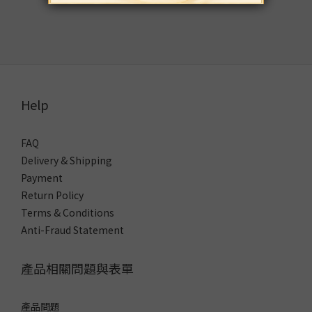
Help
FAQ
Delivery & Shipping
Payment
Return Policy
Terms & Conditions
Anti-Fraud Statement
產品相關問題與表單
產品問題