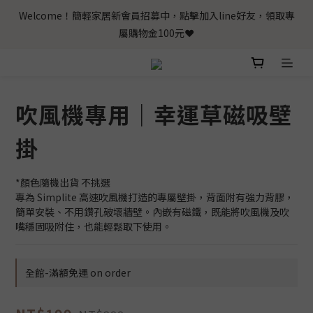
Welcome！簡輕家居新會員招募中，點擊加入line好友，領取專
屬購物金100元❤️
吹風機專用｜幸運草磁吸壁
掛
*顏色隨機出貨 不挑選
專為 Simplite 高速吹風機打造的專屬壁掛，背面附有強力背膠，
簡單安裝、不用鑽孔破壞牆壁。內嵌有磁鐵，既能將吹風機及吹
嘴穩固吸附住，也能輕鬆取下使用。
全館-滿額免運 on order