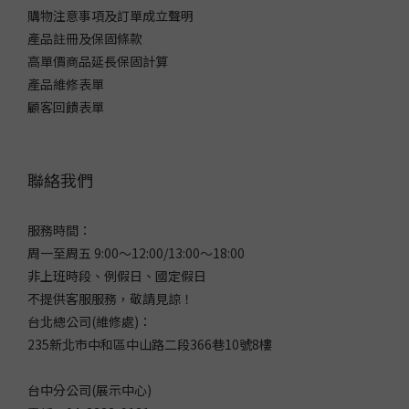
購物注意事項及訂單成立聲明
產品註冊及保固條款
高單價商品延長保固計算
產品維修表單
顧客回饋表單
聯絡我們
服務時間：
周一至周五 9:00～12:00/13:00～18:00
非上班時段、例假日、國定假日
不提供客服服務，敬請見諒！
台北總公司(維修處)：
235新北市中和區中山路二段366巷10號8樓
台中分公司(展示中心)