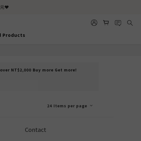
元❤️
d Products
over NT$2,000 Buy more Get more!
24 Items per page
Contact