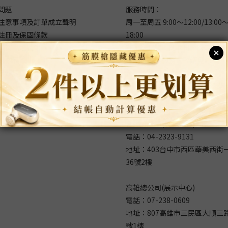
問題
服務時間：
注意事項及訂單成立聲明
周一至周五 9:00～12:00/13:00
註冊及保固條款
18:00
價商品延長保固計算
非上班時段、例假日、國定假日
維修表單
不提供客服服務，敬請見諒！
回饋表單
台北總公司(維修處)：
235新北市中和區中山路二段366
號8樓
台中分公司(展示中心)
電話：04-2323-9131
地址：403台中市西區華美西街
36號2樓
高雄總公司(展示中心)
電話：07-238-0609
地址：807高雄市三民區大順三路
號1樓