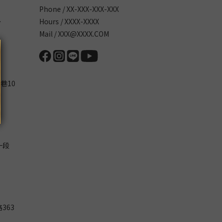
Phone / XX-XXX-XXX-XXX
～
Hours / XXXX-XXXX
Mail / XXX@XXXX.COM
巷10
一段
363