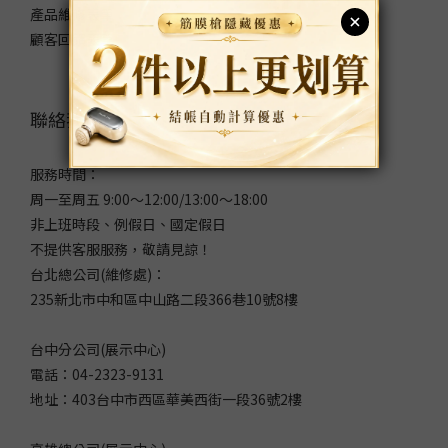
產品維修表單
顧客回饋表單
聯絡我們
服務時間：
周一至周五 9:00～12:00/13:00～18:00
非上班時段、例假日、國定假日
不提供客服服務，敬請見諒！
台北總公司(維修處)：
235新北市中和區中山路二段366巷10號8樓
台中分公司(展示中心)
電話：04-2323-9131
地址：403台中市西區華美西街一段36號2樓